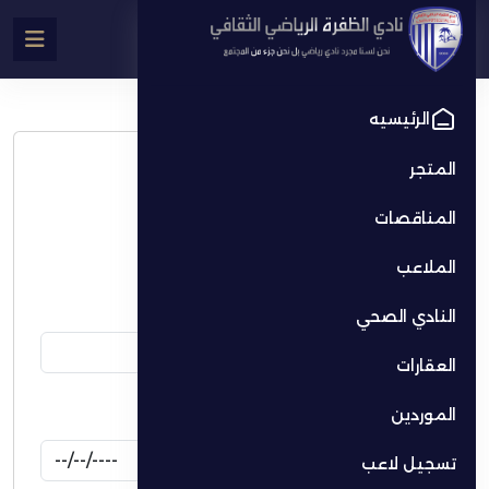
الرئيسيه
نموذج تسجيل لاعب
المتجر
المناقصات
بيانات اللاعب
الملاعب
الاسم
*
النادي الصحي
العقارات
تاريخ الميلاد
*
الموردين
تسجيل لاعب