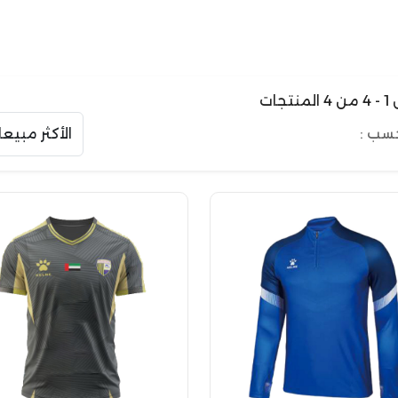
نتجات
حسب :