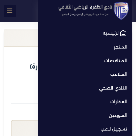
الرئيسيه
معلومات الملعب
المتجر
الاسم
المناقصات
ملعب فرعي (60*45) (بدون إنارة)
الملاعب
الموقع
النادي الصحي
مدينة زايد
العقارات
سعر الساعة (د.إ)
الموردين
150.00
تسجيل لاعب